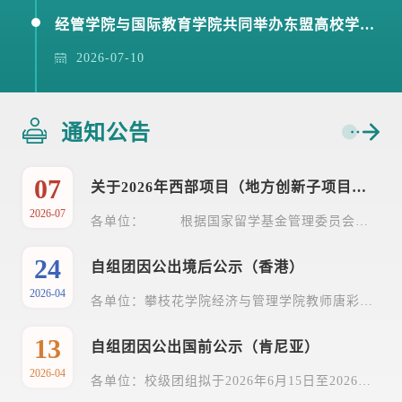
经管学院与国际教育学院共同举办东盟高校学术交流系列线上讲座（第一期）
2026-07-10
通知公告
07
关于2026年西部项目（地方创新子项目）访问学者推荐人选的公示
2026-07
各单位： 根据国家留学基金管理委员会项目选拔办法及有关要求，经个人申请，所在单位推荐，材料评审，专家评审，拟确定生化学院袁玎；钒钛学院张高庆、费之奎；数计学院蔡博；电气学院张力文（见下表）为2026年我校西部项目（地方创新子项目）访问学者推荐人选。现四川省教育厅对项目选派办法和推荐人选名单进行公示，公示时间从2026年7月7日至9日。公示链接如下：https://edu.sc.gov.cn/scedu/c100495/2026/7/7/8329cb7b4d744d668950e9bdca5f8c95....
24
自组团因公出境后公示（香港）
2026-04
各单位：攀枝花学院经济与管理学院教师唐彩虹已于2026年4月10日至2026年4月12日赴香港执行教学科研任务，现将自组团因公出国前信息(附件)予以公示。公示时间：2026年4月24日至2026年4月30日。 如有异议，请于公示期内以真实姓名向学校国合处（0812-3371007）反映。 国教院（国合处） 2026年4月24日
13
自组团因公出国前公示（肯尼亚）
2026-04
各单位：校级团组拟于2026年6月15日至2026年6月20日赴肯尼亚开展教育合作，现将自组团因公出国前信息(附件)予以公示。公示时间：2026年4月13日至2026年4月17日。 如有异议，请于公示期内以真实姓名向学校国合处（0812-3371007）反映。 国教院（国合处） 2026年4月13日