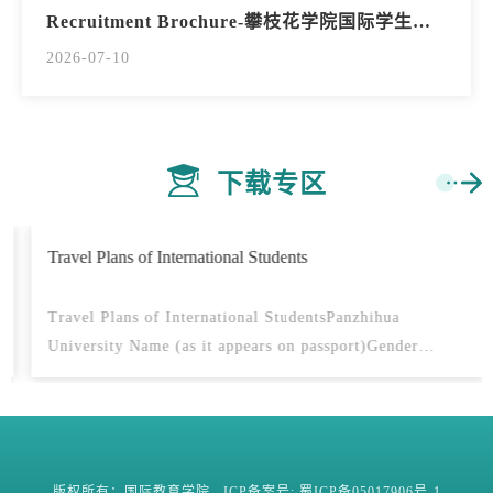
Recruitment Brochure-攀枝花学院国际学生招生简章
2026-07-10
下载专区
Travel Plans of International Students
Travel Plans of International StudentsPanzhihua
University Name (as it appears on passport)Gender
(F/M)NationalityPassport No.Student IDPhone
NumberMajor/CollegeSchool of MedicineTravel plan:
From month date year to month
date yearTravel purpose: ItineraryDatePlace of
DepartureDestinationMeans of
版权所有：国际教育学院 ICP备案号: 蜀ICP备05017906号-1